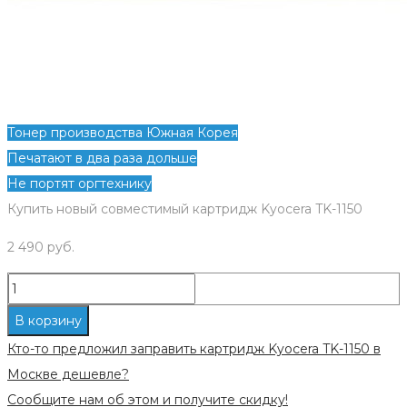
Тонер производства Южная Корея
Печатают в два раза дольше
Не портят оргтехнику
Купить новый совместимый картридж Kyocera TK-1150
2 490
руб.
Количество
Новый
В корзину
совместимый
Кто-то предложил заправить картридж Kyocera TK-1150 в
картридж
Москве дешевле?
Kyocera
Сообщите нам об этом и получите скидку!