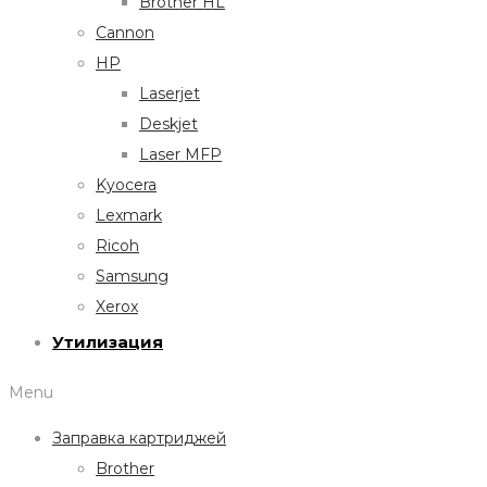
Brother HL
Cannon
HP
Laserjet
Deskjet
Laser MFP
Kyocera
Lexmark
Ricoh
Samsung
Xerox
Утилизация
Menu
Заправка картриджей
Brother