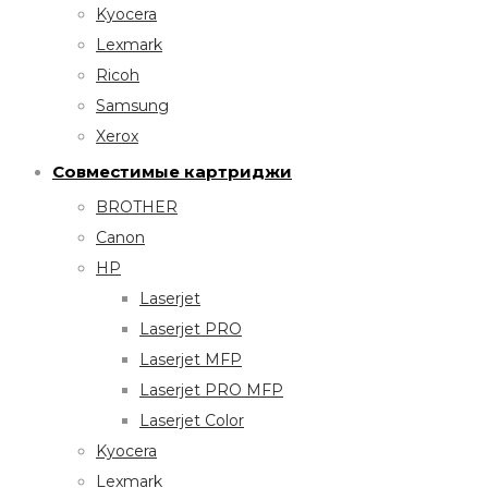
Kyocera
Lexmark
Ricoh
Samsung
Xerox
Совместимые картриджи
BROTHER
Canon
HP
Laserjet
Laserjet PRO
Laserjet MFP
Laserjet PRO MFP
Laserjet Color
Kyocera
Lexmark