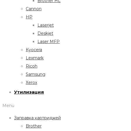
Brother HL
Cannon
HP
Laserjet
Deskjet
Laser MFP
Kyocera
Lexmark
Ricoh
Samsung
Xerox
Утилизация
Menu
Заправка картриджей
Brother