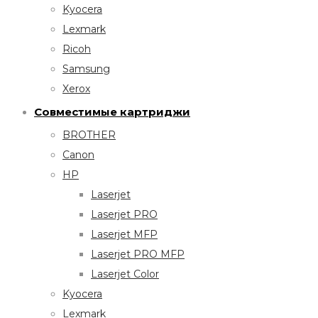
Kyocera
Lexmark
Ricoh
Samsung
Xerox
Совместимые картриджи
BROTHER
Canon
HP
Laserjet
Laserjet PRO
Laserjet MFP
Laserjet PRO MFP
Laserjet Color
Kyocera
Lexmark