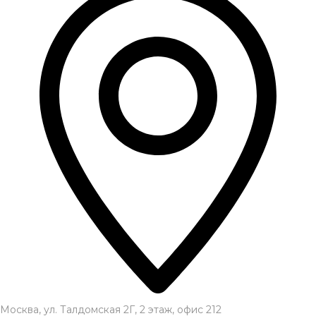
Москва, ул. Талдомская 2Г, 2 этаж, офис 212