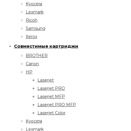
Kyocera
Lexmark
Ricoh
Samsung
Xerox
Совместимые картриджи
BROTHER
Canon
HP
Laserjet
Laserjet PRO
Laserjet MFP
Laserjet PRO MFP
Laserjet Color
Kyocera
Lexmark