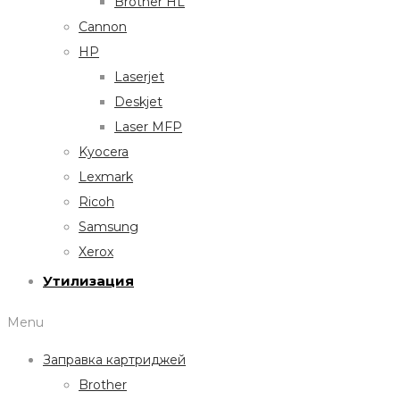
Brother HL
Cannon
HP
Laserjet
Deskjet
Laser MFP
Kyocera
Lexmark
Ricoh
Samsung
Xerox
Утилизация
Menu
Заправка картриджей
Brother