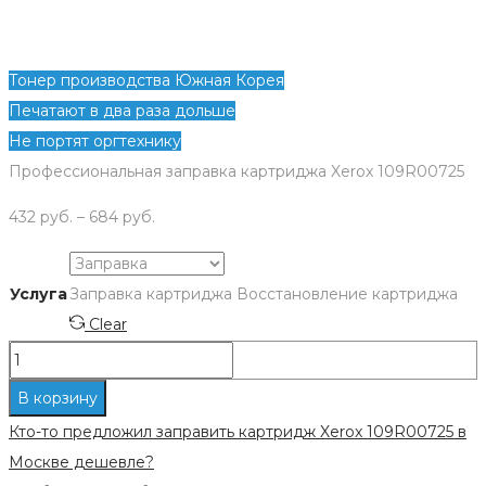
Тонер производства Южная Корея
Печатают в два раза дольше
Не портят оргтехнику
Профессиональная заправка картриджа Xerox 109R00725
432
руб.
–
684
руб.
Услуга
Заправка картриджа
Восстановление картриджа
Clear
Количество
Заправка
В корзину
картриджа
Кто-то предложил заправить картридж Xerox 109R00725 в
Xerox
Москве дешевле?
109R00725