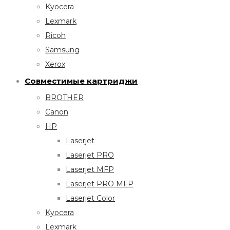
Kyocera
Lexmark
Ricoh
Samsung
Xerox
Совместимые картриджи
BROTHER
Canon
HP
Laserjet
Laserjet PRO
Laserjet MFP
Laserjet PRO MFP
Laserjet Color
Kyocera
Lexmark