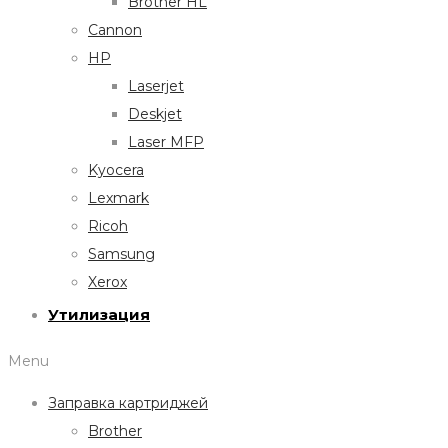
Brother HL
Cannon
HP
Laserjet
Deskjet
Laser MFP
Kyocera
Lexmark
Ricoh
Samsung
Xerox
Утилизация
Menu
Заправка картриджей
Brother