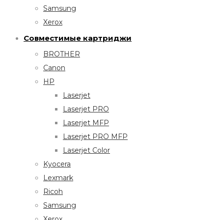
Samsung
Xerox
Совместимые картриджи
BROTHER
Canon
HP
Laserjet
Laserjet PRO
Laserjet MFP
Laserjet PRO MFP
Laserjet Color
Kyocera
Lexmark
Ricoh
Samsung
Xerox