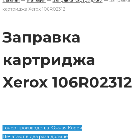
Главная
—
Магазин
—
Заправка картриджей
—
Заправка
картриджа Xerox 106R02312
Заправка
картриджа
Xerox 106R02312
Тонер производства Южная Корея
Печатают в два раза дольше