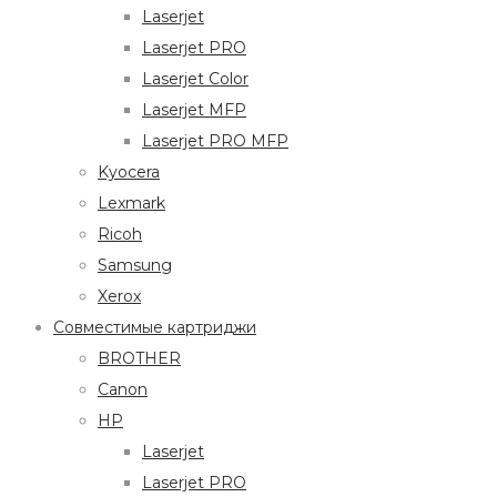
Laserjet
Laserjet PRO
Laserjet Color
Laserjet MFP
Laserjet PRO MFP
Kyocera
Lexmark
Ricoh
Samsung
Xerox
Совместимые картриджи
BROTHER
Canon
HP
Laserjet
Laserjet PRO