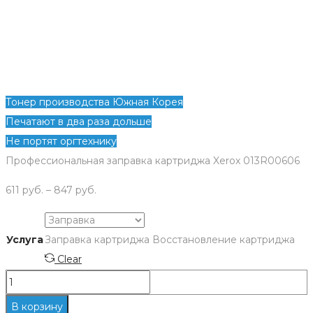
Тонер производства Южная Корея
Печатают в два раза дольше
Не портят оргтехнику
Профессиональная заправка картриджа Xerox 013R00606
611
руб.
–
847
руб.
Услуга
Заправка картриджа
Восстановление картриджа
Clear
Количество
Заправка
В корзину