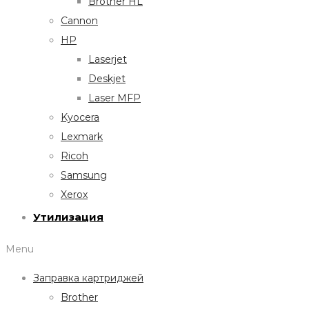
Brother HL
Cannon
HP
Laserjet
Deskjet
Laser MFP
Kyocera
Lexmark
Ricoh
Samsung
Xerox
Утилизация
Menu
Заправка картриджей
Brother