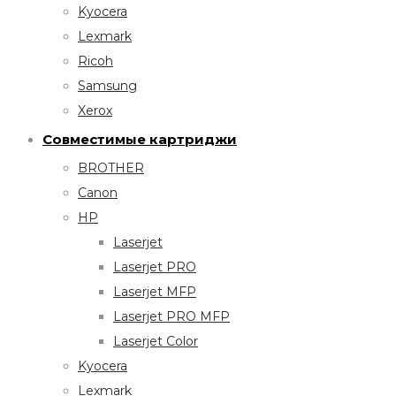
Kyocera
Lexmark
Ricoh
Samsung
Xerox
Совместимые картриджи
BROTHER
Canon
HP
Laserjet
Laserjet PRO
Laserjet MFP
Laserjet PRO MFP
Laserjet Color
Kyocera
Lexmark