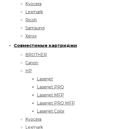
Kyocera
Lexmark
Ricoh
Samsung
Xerox
Совместимые картриджи
BROTHER
Canon
HP
Laserjet
Laserjet PRO
Laserjet MFP
Laserjet PRO MFP
Laserjet Color
Kyocera
Lexmark