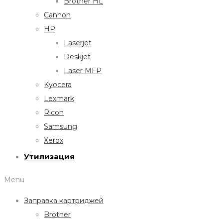
Brother HL
Cannon
HP
Laserjet
Deskjet
Laser MFP
Kyocera
Lexmark
Ricoh
Samsung
Xerox
Утилизация
Menu
Заправка картриджей
Brother