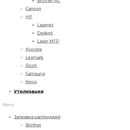
Brother HL
Cannon
HP
Laserjet
Deskjet
Laser MFP
Kyocera
Lexmark
Ricoh
Samsung
Xerox
Утилизация
Menu
Заправка картриджей
Brother