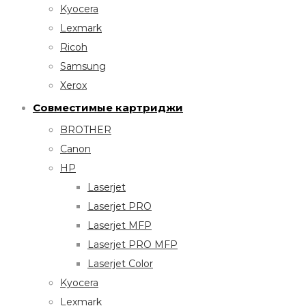
Kyocera
Lexmark
Ricoh
Samsung
Xerox
Совместимые картриджи
BROTHER
Canon
HP
Laserjet
Laserjet PRO
Laserjet MFP
Laserjet PRO MFP
Laserjet Color
Kyocera
Lexmark