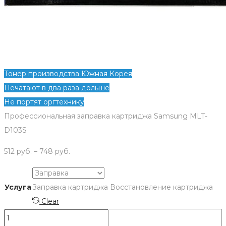
Тонер производства Южная Корея
Печатают в два раза дольше
Не портят оргтехнику
Профессиональная заправка картриджа Samsung MLT-
D103S
512
руб.
–
748
руб.
Услуга
Заправка картриджа
Восстановление картриджа
Clear
Количество