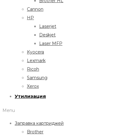
Brother HL
Cannon
HP
Laserjet
Deskjet
Laser MFP
Kyocera
Lexmark
Ricoh
Samsung
Xerox
Утилизация
Menu
Заправка картриджей
Brother