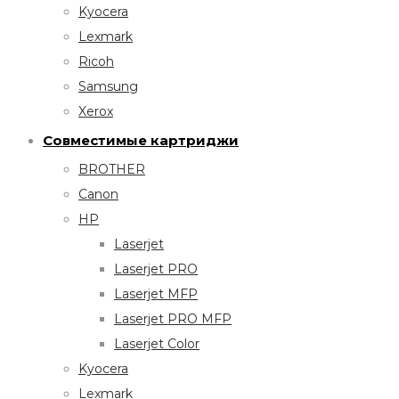
Kyocera
Lexmark
Ricoh
Samsung
Xerox
Совместимые картриджи
BROTHER
Canon
HP
Laserjet
Laserjet PRO
Laserjet MFP
Laserjet PRO MFP
Laserjet Color
Kyocera
Lexmark