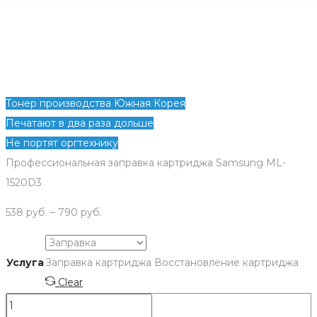
Тонер производства Южная Корея
Печатают в два раза дольше
Не портят оргтехнику
Профессиональная заправка картриджа Samsung ML-
1520D3
538
руб.
–
790
руб.
Услуга
Заправка картриджа
Восстановление картриджа
Clear
Количество