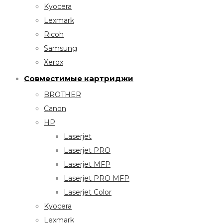
Kyocera
Lexmark
Ricoh
Samsung
Xerox
Совместимые картриджи
BROTHER
Canon
HP
Laserjet
Laserjet PRO
Laserjet MFP
Laserjet PRO MFP
Laserjet Color
Kyocera
Lexmark