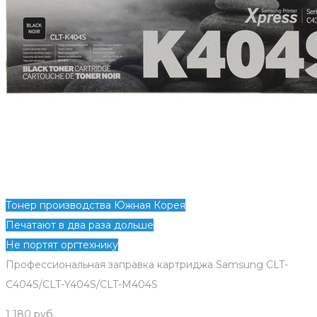
Тонер производства Южная Корея
Печатают в два раза дольше
Не портят оргтехнику
Профессиональная заправка картриджа Samsung CLT-
C404S/CLT-Y404S/CLT-M404S
1 180
руб.