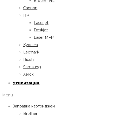
Brother HL
Cannon
HP
Laserjet
Deskjet
Laser MFP
Kyocera
Lexmark
Ricoh
Samsung
Xerox
Утилизация
Menu
Заправка картриджей
Brother