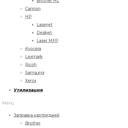
Brother HL
Cannon
HP
Laserjet
Deskjet
Laser MFP
Kyocera
Lexmark
Ricoh
Samsung
Xerox
Утилизация
Menu
Заправка картриджей
Brother