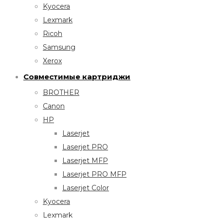
Kyocera
Lexmark
Ricoh
Samsung
Xerox
Совместимые картриджи
BROTHER
Canon
HP
Laserjet
Laserjet PRO
Laserjet MFP
Laserjet PRO MFP
Laserjet Color
Kyocera
Lexmark