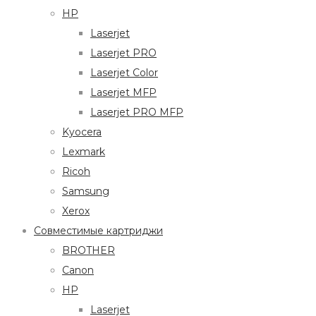
HP
Laserjet
Laserjet PRO
Laserjet Color
Laserjet MFP
Laserjet PRO MFP
Kyocera
Lexmark
Ricoh
Samsung
Xerox
Совместимые картриджи
BROTHER
Canon
HP
Laserjet