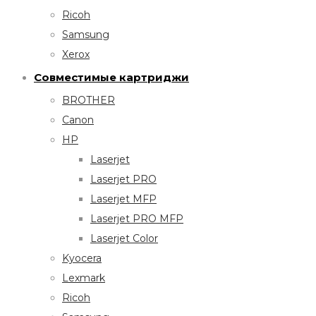
Ricoh
Samsung
Xerox
Совместимые картриджи
BROTHER
Canon
HP
Laserjet
Laserjet PRO
Laserjet MFP
Laserjet PRO MFP
Laserjet Color
Kyocera
Lexmark
Ricoh