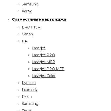
Samsung
Xerox
Совместимые картриджи
BROTHER
Canon
HP
Laserjet
Laserjet PRO
Laserjet MFP
Laserjet PRO MFP
Laserjet Color
Kyocera
Lexmark
Ricoh
Samsung
Xerox