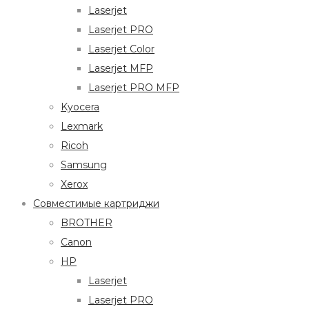
Laserjet
Laserjet PRO
Laserjet Color
Laserjet MFP
Laserjet PRO MFP
Kyocera
Lexmark
Ricoh
Samsung
Xerox
Совместимые картриджи
BROTHER
Canon
HP
Laserjet
Laserjet PRO