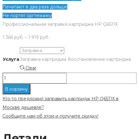
Печатают в два раза дольше
Не портят оргтехнику
Профессиональная заправка картриджа HP Q6511Х
1 366
руб.
–
1 919
руб.
Услуга
Заправка картриджа
Восстановление картриджа
Clear
Количество
Заправка
В корзину
картриджа
Кто-то предложил заправить картридж HP Q6511X в
HP
Москве дешевле?
Q6511X
Сообщите нам об этом и получите скидку!
Детали