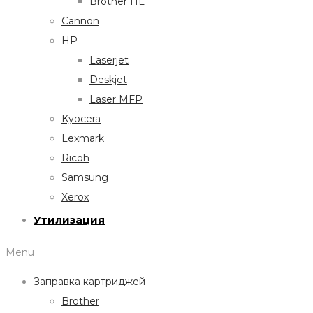
Brother HL
Cannon
HP
Laserjet
Deskjet
Laser MFP
Kyocera
Lexmark
Ricoh
Samsung
Xerox
Утилизация
Menu
Заправка картриджей
Brother