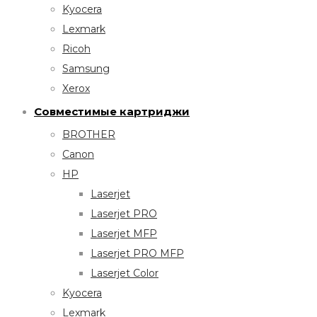
Kyocera
Lexmark
Ricoh
Samsung
Xerox
Совместимые картриджи
BROTHER
Canon
HP
Laserjet
Laserjet PRO
Laserjet MFP
Laserjet PRO MFP
Laserjet Color
Kyocera
Lexmark