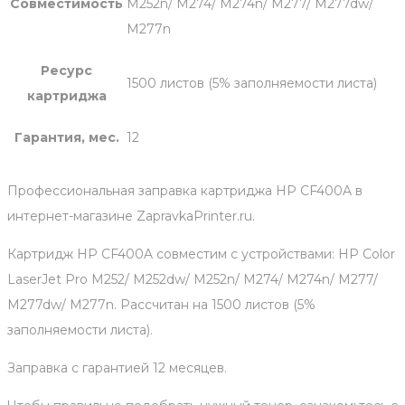
Совместимость
M252n/ M274/ M274n/ M277/ M277dw/
M277n
Ресурс
1500 листов (5% заполняемости листа)
картриджа
Гарантия, мес.
12
Профессиональная заправка картриджа HP СF400A в
интернет-магазине ZapravkaPrinter.ru.
Картридж HP CF400A совместим с устройствами: HP Color
LaserJet Pro M252/ M252dw/ M252n/ M274/ M274n/ M277/
M277dw/ M277n. Рассчитан на 1500 листов (5%
заполняемости листа).
Заправка с гарантией 12 месяцев.