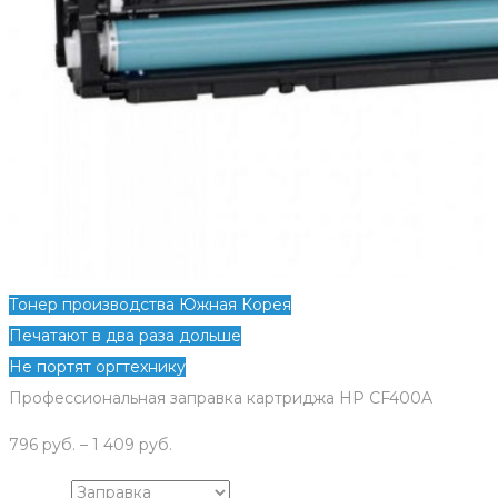
Тонер производства Южная Корея
Печатают в два раза дольше
Не портят оргтехнику
Профессиональная заправка картриджа HP СF400A
796
руб.
–
1 409
руб.