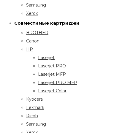
Samsung
Xerox
Совместимые картриджи
BROTHER
Canon
HP
Laserjet
Laserjet PRO
Laserjet MFP
Laserjet PRO MFP
Laserjet Color
Kyocera
Lexmark
Ricoh
Samsung
Xerox