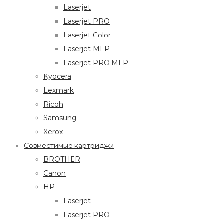
Laserjet
Laserjet PRO
Laserjet Color
Laserjet MFP
Laserjet PRO MFP
Kyocera
Lexmark
Ricoh
Samsung
Xerox
Совместимые картриджи
BROTHER
Canon
HP
Laserjet
Laserjet PRO