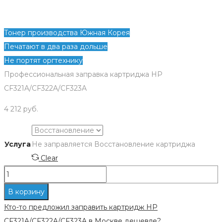
Тонер производства Южная Корея
Печатают в два раза дольше
Не портят оргтехнику
Профессиональная заправка картриджа HP
CF321A/CF322A/CF323A
4 212
руб.
Услуга
Не заправляется
Восстановление картриджа
Clear
Количество
Заправка
В корзину
картриджа
Кто-то предложил заправить картридж HP
HP
CF321A/CF322A/CF323A в Москве дешевле?