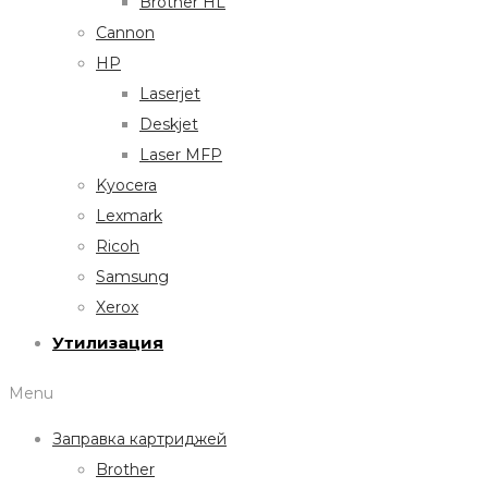
Brother HL
Cannon
HP
Laserjet
Deskjet
Laser MFP
Kyocera
Lexmark
Ricoh
Samsung
Xerox
Утилизация
Menu
Заправка картриджей
Brother