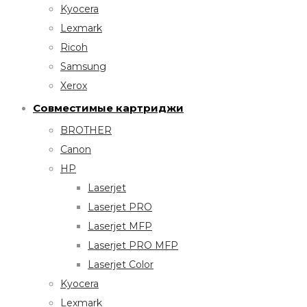
Kyocera
Lexmark
Ricoh
Samsung
Xerox
Совместимые картриджи
BROTHER
Canon
HP
Laserjet
Laserjet PRO
Laserjet MFP
Laserjet PRO MFP
Laserjet Color
Kyocera
Lexmark