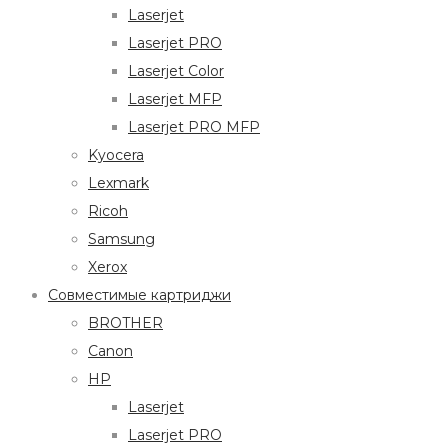
Laserjet
Laserjet PRO
Laserjet Color
Laserjet MFP
Laserjet PRO MFP
Kyocera
Lexmark
Ricoh
Samsung
Xerox
Совместимые картриджи
BROTHER
Canon
HP
Laserjet
Laserjet PRO