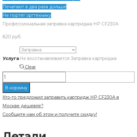
Печатают в два раза дольше
Не портят оргтехнику
Профессиональная заправка картриджа HP CF230A
820
руб.
Услуга
Не восстанавливается
Заправка картриджа
Clear
Количество
Заправка
В корзину
картриджа
Кто-то предложил заправить картридж HP CF230A в
HP
Москве дешевле?
CF230A
Сообщите нам об этом и получите скидку!
Детали