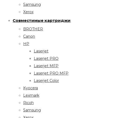
Samsung
Xerox
Совместимые картриджи
BROTHER
Canon
HP
Laserjet
Laserjet PRO
Laserjet MFP
Laserjet PRO MFP
Laserjet Color
Kyocera
Lexmark
Ricoh
Samsung
Xerox