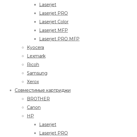
Laserjet
Laserjet PRO
Laserjet Color
Laserjet MFP
Laserjet PRO MFP
Kyocera
Lexmark
Ricoh
Samsung
Xerox
Совместимые картриджи
BROTHER
Canon
HP
Laserjet
Laserjet PRO