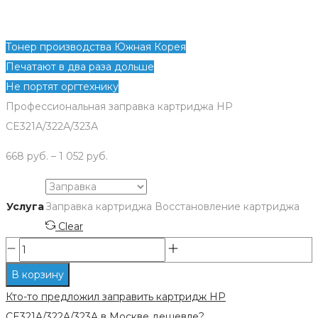
Тонер производства Южная Корея
Печатают в два раза дольше
Не портят оргтехнику
Профессиональная заправка картриджа HP
CE321A/322А/323А
668
руб.
–
1 052
руб.
Услуга
Заправка картриджа
Восстановление картриджа
Clear
Количество
Заправка
В корзину
картриджа
Кто-то предложил заправить картридж HP
HP
CE321A/322A/323A в Москве дешевле?