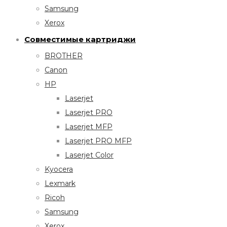
Samsung
Xerox
Совместимые картриджи
BROTHER
Canon
HP
Laserjet
Laserjet PRO
Laserjet MFP
Laserjet PRO MFP
Laserjet Color
Kyocera
Lexmark
Ricoh
Samsung
Xerox