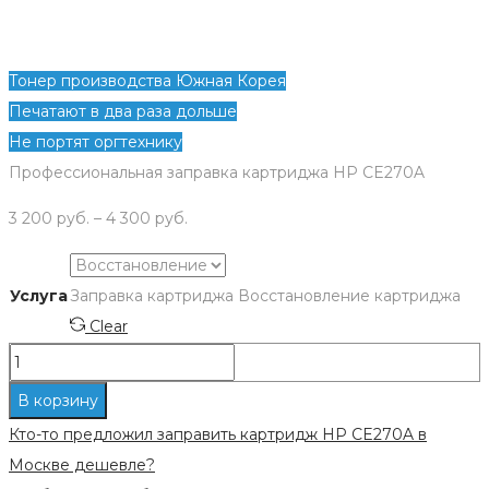
Тонер производства Южная Корея
Печатают в два раза дольше
Не портят оргтехнику
Профессиональная заправка картриджа HP CE270A
3 200
руб.
–
4 300
руб.
Услуга
Заправка картриджа
Восстановление картриджа
Clear
Количество
Заправка
В корзину
картриджа
Кто-то предложил заправить картридж HP CE270A в
HP
Москве дешевле?
CE270A