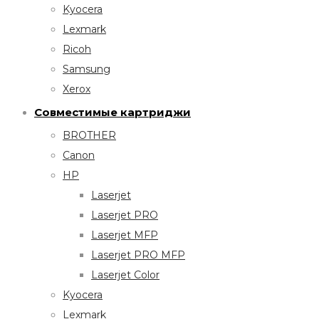
Kyocera
Lexmark
Ricoh
Samsung
Xerox
Совместимые картриджи
BROTHER
Canon
HP
Laserjet
Laserjet PRO
Laserjet MFP
Laserjet PRO MFP
Laserjet Color
Kyocera
Lexmark