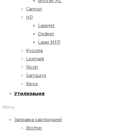
Brother HL
Cannon
HP
Laserjet
Deskjet
Laser MFP
Kyocera
Lexmark
Ricoh
Samsung
Xerox
Утилизация
Menu
Заправка картриджей
Brother