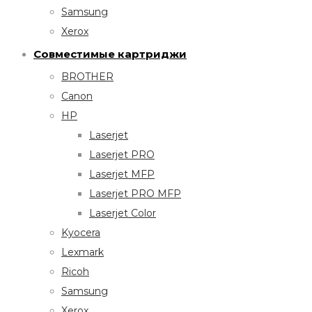
Samsung
Xerox
Совместимые картриджи
BROTHER
Canon
HP
Laserjet
Laserjet PRO
Laserjet MFP
Laserjet PRO MFP
Laserjet Color
Kyocera
Lexmark
Ricoh
Samsung
Xerox