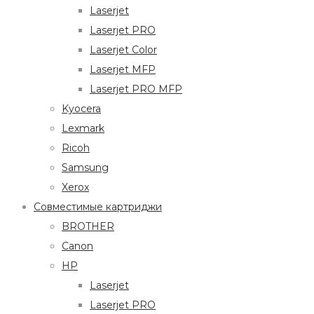
Laserjet
Laserjet PRO
Laserjet Color
Laserjet MFP
Laserjet PRO MFP
Kyocera
Lexmark
Ricoh
Samsung
Xerox
Совместимые картриджи
BROTHER
Canon
HP
Laserjet
Laserjet PRO