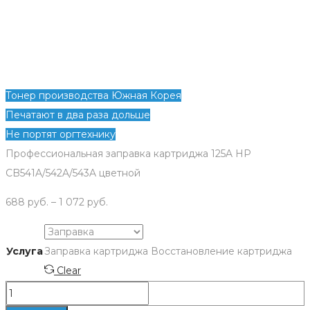
Тонер производства Южная Корея
Печатают в два раза дольше
Не портят оргтехнику
Профессиональная заправка картриджа 125A HP
CB541A/542A/543A цветной
688
руб.
–
1 072
руб.
Услуга
Заправка картриджа
Восстановление картриджа
Clear
Количество
Заправка