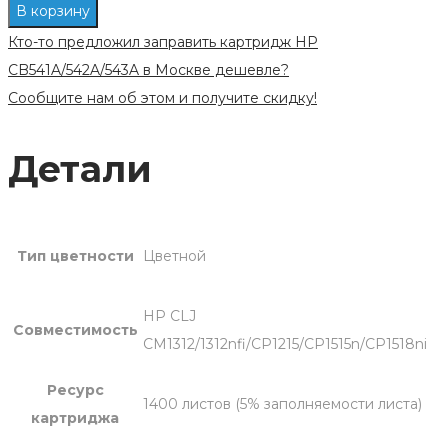
В корзину
картриджа
Кто-то предложил заправить картридж HP
125A
CB541A/542A/543A в Москве дешевле?
HP
Сообщите нам об этом и получите скидку!
CB541A/542A/543A
цветной
Детали
Тип цветности
Цветной
HP CLJ
Совместимость
CM1312/1312nfi/CP1215/CP1515n/CP1518ni
Ресурс
1400 листов (5% заполняемости листа)
картриджа