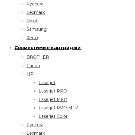
Kyocera
Lexmark
Ricoh
Samsung
Xerox
Совместимые картриджи
BROTHER
Canon
HP
Laserjet
Laserjet PRO
Laserjet MFP
Laserjet PRO MFP
Laserjet Color
Kyocera
Lexmark