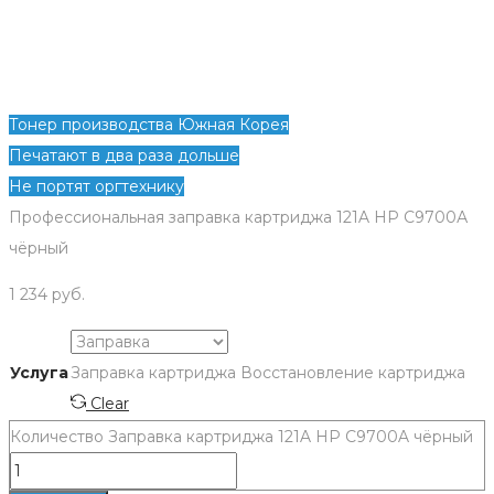
Тонер производства Южная Корея
Печатают в два раза дольше
Не портят оргтехнику
Профессиональная заправка картриджа 121A HP С9700А
чёрный
1 234
руб.
Услуга
Заправка картриджа
Восстановление картриджа
Clear
Количество Заправка картриджа 121A HP C9700A чёрный