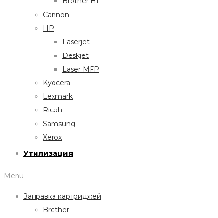
Brother HL
Cannon
HP
Laserjet
Deskjet
Laser MFP
Kyocera
Lexmark
Ricoh
Samsung
Xerox
Утилизация
Menu
Заправка картриджей
Brother