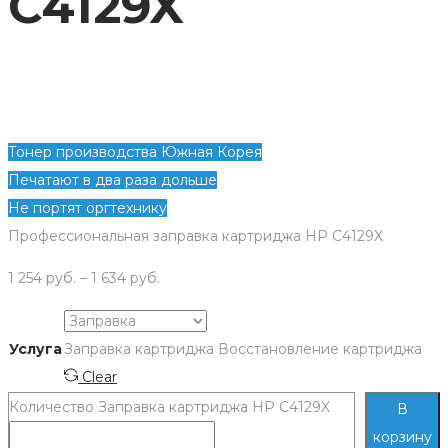
C4129X
Тонер производства Южная Корея
Печатают в два раза дольше
Не портят оргтехнику
Профессиональная заправка картриджа HP C4129X
1 254
руб.
–
1 634
руб.
Услуга
Заправка картриджа
Восстановление картриджа
Clear
Количество Заправка картриджа HP C4129X
В
корзину