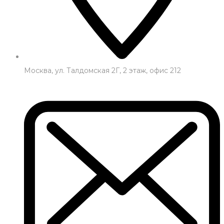
Москва, ул. Талдомская 2Г, 2 этаж, офис 212