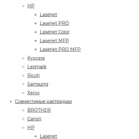
HP
Laserjet
Laserjet PRO
Laserjet Color
Laserjet MFP
Laserjet PRO MFP
Kyocera
Lexmark
Ricoh
Samsung
Xerox
Совместимые картриджи
BROTHER
Canon
HP
Laserjet