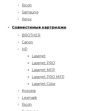
Ricoh
Samsung
Xerox
Совместимые картриджи
BROTHER
Canon
HP
Laserjet
Laserjet PRO
Laserjet MFP
Laserjet PRO MFP
Laserjet Color
Kyocera
Lexmark
Ricoh