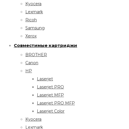
Kyocera
Lexmark
Ricoh
Samsung
Xerox
Совместимые картриджи
BROTHER
Canon
HP
Laserjet
Laserjet PRO
Laserjet MFP
Laserjet PRO MFP
Laserjet Color
Kyocera
Lexmark