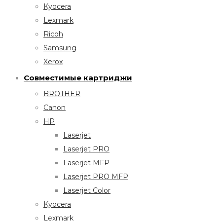
Kyocera
Lexmark
Ricoh
Samsung
Xerox
Совместимые картриджи
BROTHER
Canon
HP
Laserjet
Laserjet PRO
Laserjet MFP
Laserjet PRO MFP
Laserjet Color
Kyocera
Lexmark