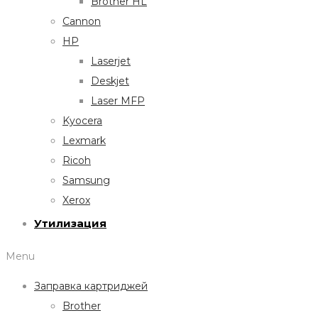
Brother HL
Cannon
HP
Laserjet
Deskjet
Laser MFP
Kyocera
Lexmark
Ricoh
Samsung
Xerox
Утилизация
Menu
Заправка картриджей
Brother