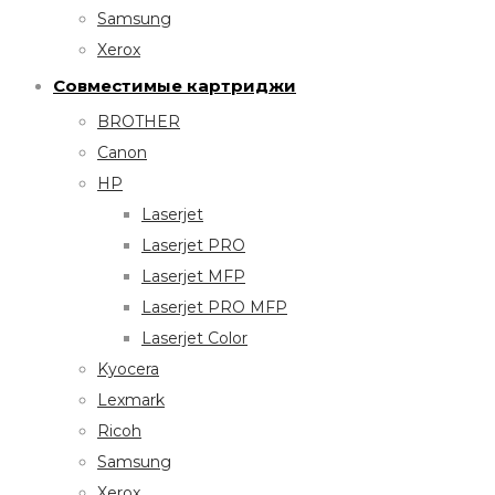
Samsung
Xerox
Совместимые картриджи
BROTHER
Canon
HP
Laserjet
Laserjet PRO
Laserjet MFP
Laserjet PRO MFP
Laserjet Color
Kyocera
Lexmark
Ricoh
Samsung
Xerox