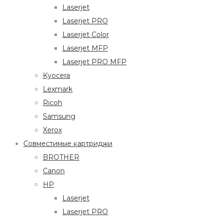
Laserjet
Laserjet PRO
Laserjet Color
Laserjet MFP
Laserjet PRO MFP
Kyocera
Lexmark
Ricoh
Samsung
Xerox
Совместимые картриджи
BROTHER
Canon
HP
Laserjet
Laserjet PRO