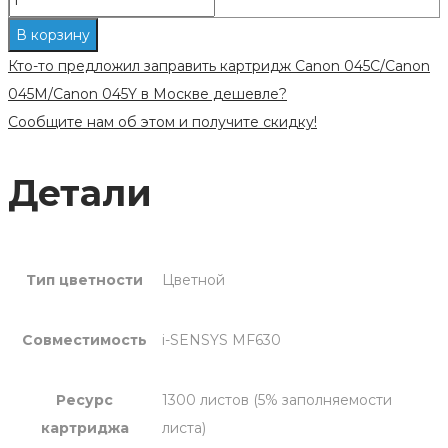
Заправка
В корзину
картриджа
Кто-то предложил заправить картридж Canon 045C/Canon
Canon
045M/Canon 045Y в Москве дешевле?
045C/Canon
Сообщите нам об этом и получите скидку!
045M/Canon
045Y
Детали
Тип цветности
Цветной
Совместимость
i-SENSYS MF630
Ресурс
1300 листов (5% заполняемости
картриджа
листа)