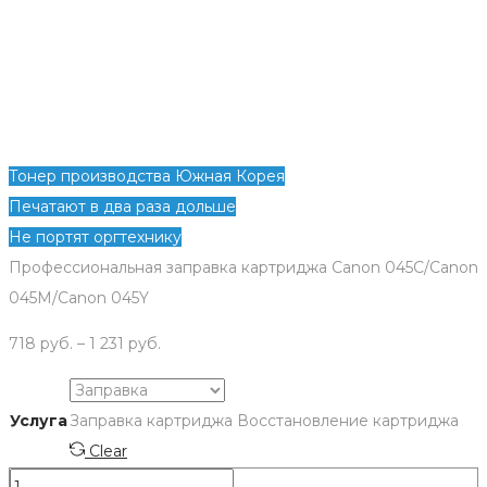
Тонер производства Южная Корея
Печатают в два раза дольше
Не портят оргтехнику
Профессиональная заправка картриджа Canon 045C/Canon
045M/Canon 045Y
718
руб.
–
1 231
руб.
Услуга
Заправка картриджа
Восстановление картриджа
Clear
Количество