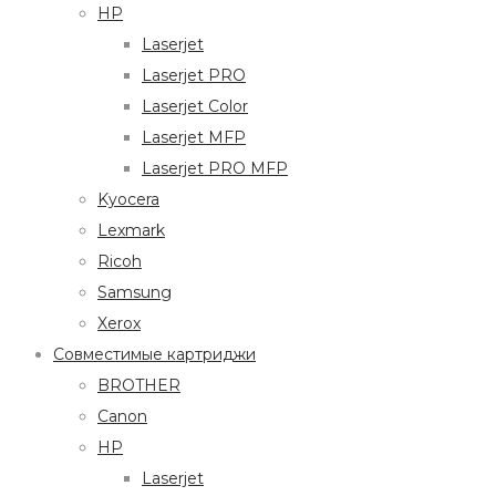
HP
Laserjet
Laserjet PRO
Laserjet Color
Laserjet MFP
Laserjet PRO MFP
Kyocera
Lexmark
Ricoh
Samsung
Xerox
Совместимые картриджи
BROTHER
Canon
HP
Laserjet