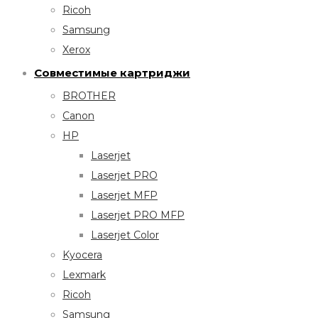
Ricoh
Samsung
Xerox
Совместимые картриджи
BROTHER
Canon
HP
Laserjet
Laserjet PRO
Laserjet MFP
Laserjet PRO MFP
Laserjet Color
Kyocera
Lexmark
Ricoh
Samsung