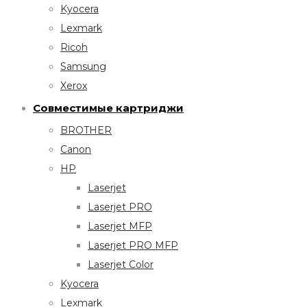
Kyocera
Lexmark
Ricoh
Samsung
Xerox
Совместимые картриджи
BROTHER
Canon
HP
Laserjet
Laserjet PRO
Laserjet MFP
Laserjet PRO MFP
Laserjet Color
Kyocera
Lexmark