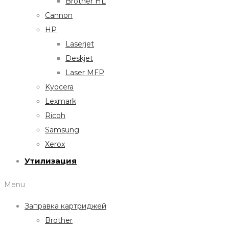
Brother HL
Cannon
HP
Laserjet
Deskjet
Laser MFP
Kyocera
Lexmark
Ricoh
Samsung
Xerox
Утилизация
Menu
Заправка картриджей
Brother