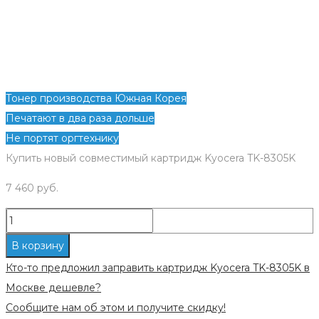
Тонер производства Южная Корея
Печатают в два раза дольше
Не портят оргтехнику
Купить новый совместимый картридж Kyocera TK-8305K
7 460
руб.
Количество
Новый
В корзину
совместимый
Кто-то предложил заправить картридж Kyocera TK-8305K в
картридж
Москве дешевле?
Kyocera
Сообщите нам об этом и получите скидку!
TK-