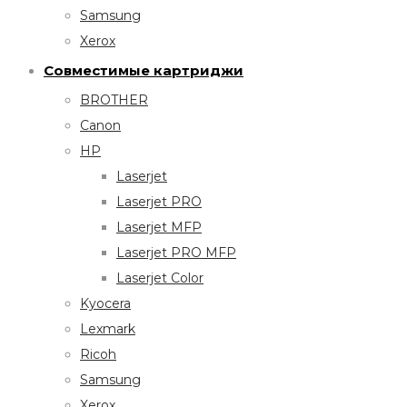
Samsung
Xerox
Совместимые картриджи
BROTHER
Canon
HP
Laserjet
Laserjet PRO
Laserjet MFP
Laserjet PRO MFP
Laserjet Color
Kyocera
Lexmark
Ricoh
Samsung
Xerox