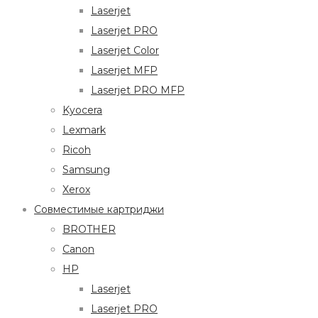
Laserjet
Laserjet PRO
Laserjet Color
Laserjet MFP
Laserjet PRO MFP
Kyocera
Lexmark
Ricoh
Samsung
Xerox
Совместимые картриджи
BROTHER
Canon
HP
Laserjet
Laserjet PRO