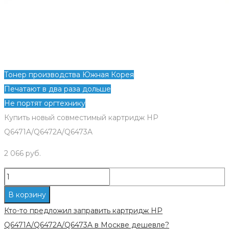
Тонер производства Южная Корея
Печатают в два раза дольше
Не портят оргтехнику
Купить новый совместимый картридж HP
Q6471A/Q6472A/Q6473A
2 066
руб.
Количество
Новый
В корзину
совместимый
Кто-то предложил заправить картридж HP
картридж
Q6471A/Q6472A/Q6473A в Москве дешевле?