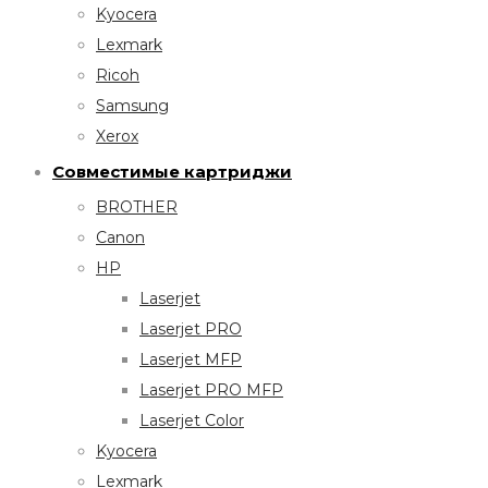
Kyocera
Lexmark
Ricoh
Samsung
Xerox
Совместимые картриджи
BROTHER
Canon
HP
Laserjet
Laserjet PRO
Laserjet MFP
Laserjet PRO MFP
Laserjet Color
Kyocera
Lexmark