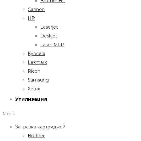
Brother HL
Cannon
HP
Laserjet
Deskjet
Laser MFP
Kyocera
Lexmark
Ricoh
Samsung
Xerox
Утилизация
Menu
Заправка картриджей
Brother