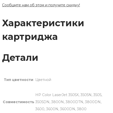
HP
Сообщите нам об этом и получите скидку!
Q6471A/Q6472A/Q6473A
Характеристики
картриджа
Детали
Тип цветности
Цветной
HP Color LaserJet 3505X, 3505N, 3505,
Совместимость
3505DN, 3800N, 3800DTN, 3800DN,
3600, 3600N, 3600DN, 3800