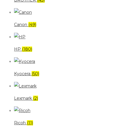
BROTHER
(43)
Canon
(49)
HP
(180)
Kyocera
(50)
Lexmark
(2)
Ricoh
(11)