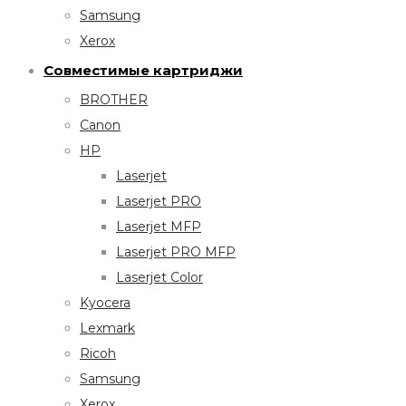
Samsung
Xerox
Совместимые картриджи
BROTHER
Canon
HP
Laserjet
Laserjet PRO
Laserjet MFP
Laserjet PRO MFP
Laserjet Color
Kyocera
Lexmark
Ricoh
Samsung
Xerox