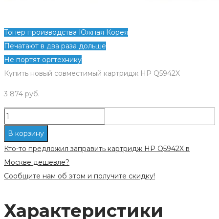
Тонер производства Южная Корея
Печатают в два раза дольше
Не портят оргтехнику
Купить новый совместимый картридж HP Q5942X
3 874
руб.
Количество
Новый
В корзину
совместимый
Кто-то предложил заправить картридж HP Q5942X в
картридж
Москве дешевле?
HP
Сообщите нам об этом и получите скидку!
Q5942X
Характеристики