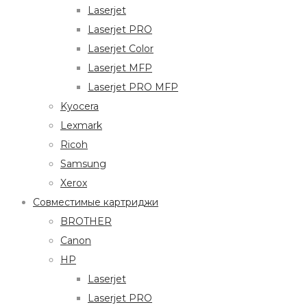
Laserjet
Laserjet PRO
Laserjet Color
Laserjet MFP
Laserjet PRO MFP
Kyocera
Lexmark
Ricoh
Samsung
Xerox
Совместимые картриджи
BROTHER
Canon
HP
Laserjet
Laserjet PRO