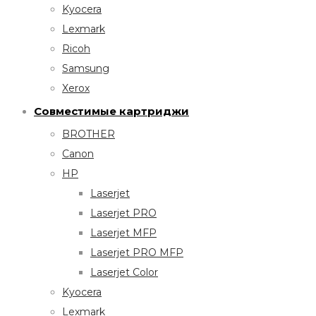
Kyocera
Lexmark
Ricoh
Samsung
Xerox
Совместимые картриджи
BROTHER
Canon
HP
Laserjet
Laserjet PRO
Laserjet MFP
Laserjet PRO MFP
Laserjet Color
Kyocera
Lexmark