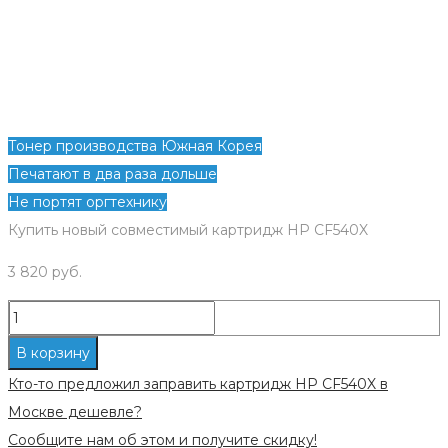
Тонер производства Южная Корея
Печатают в два раза дольше
Не портят оргтехнику
Купить новый совместимый картридж HP CF540X
3 820
руб.
Количество
Новый
В корзину
совместимый
Кто-то предложил заправить картридж HP CF540X в
картридж
Москве дешевле?
HP
Сообщите нам об этом и получите скидку!