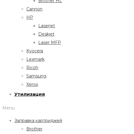
Brother HL
Cannon
HP
Laserjet
Deskjet
Laser MFP
Kyocera
Lexmark
Ricoh
Samsung
Xerox
Утилизация
Menu
Заправка картриджей
Brother