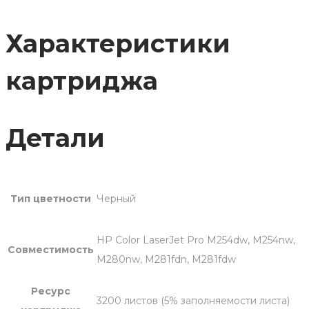
CF540X
Характеристики
картриджа
Детали
Тип цветности
Черный
HP Color LaserJet Pro M254dw, M254nw,
Совместимость
M280nw, M281fdn, M281fdw
Ресурс
3200 листов (5% заполняемости листа)