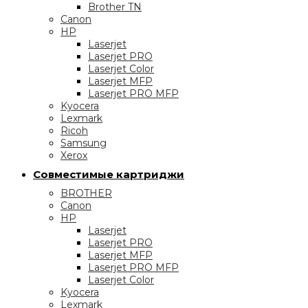
Brother TN
Canon
HP
Laserjet
Laserjet PRO
Laserjet Color
Laserjet MFP
Laserjet PRO MFP
Kyocera
Lexmark
Ricoh
Samsung
Xerox
Совместимые картриджи
BROTHER
Canon
HP
Laserjet
Laserjet PRO
Laserjet MFP
Laserjet PRO MFP
Laserjet Color
Kyocera
Lexmark