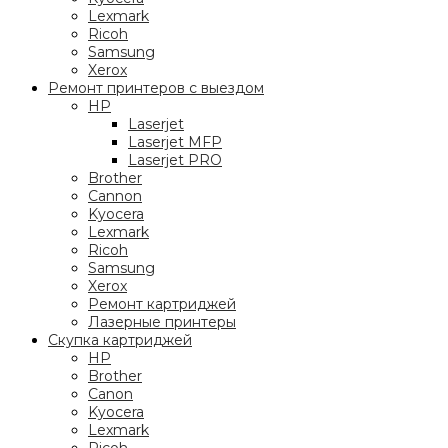
Lexmark
Ricoh
Samsung
Xerox
Ремонт принтеров с выездом
HP
Laserjet
Laserjet MFP
Laserjet PRO
Brother
Cannon
Kyocera
Lexmark
Ricoh
Samsung
Xerox
Ремонт картриджей
Лазерные принтеры
Скупка картриджей
HP
Brother
Canon
Kyocera
Lexmark