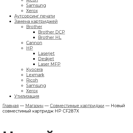
Ricoh
Samsung
Xerox
Аутсорсинг печати
Замена картриджей
Brother
Brother DCP
Brother HL
Cannon
HP
Laserjet
Deskjet
Laser MFP
Kyocera
Lexmark
Ricoh
Samsung
Xerox
Утилизация
Главная
—
Магазин
—
Совместимые картриджи
—
Новый
совместимый картридж HP CF287X