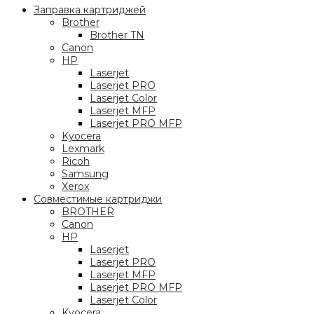
Заправка картриджей
Brother
Brother TN
Canon
HP
Laserjet
Laserjet PRO
Laserjet Color
Laserjet MFP
Laserjet PRO MFP
Kyocera
Lexmark
Ricoh
Samsung
Xerox
Совместимые картриджи
BROTHER
Canon
HP
Laserjet
Laserjet PRO
Laserjet MFP
Laserjet PRO MFP
Laserjet Color
Kyocera