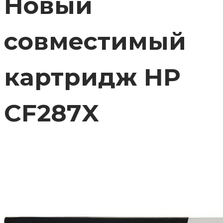
Новый
совместимый
картридж HP
CF287X