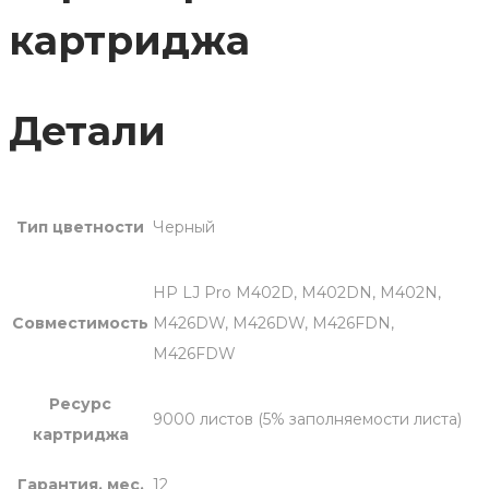
картриджа
Детали
Тип цветности
Черный
HP LJ Pro M402D, M402DN, M402N,
Совместимость
M426DW, M426DW, M426FDN,
M426FDW
Ресурс
9000 листов (5% заполняемости листа)
картриджа
Гарантия, мес.
12