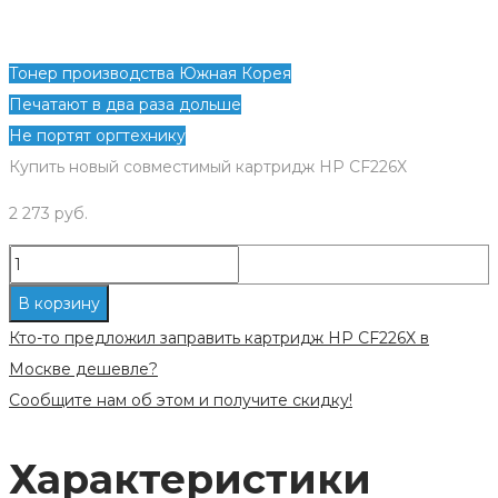
Тонер производства Южная Корея
Печатают в два раза дольше
Не портят оргтехнику
Купить новый совместимый картридж HP CF226X
2 273
руб.
Количество
Новый
В корзину
совместимый
Кто-то предложил заправить картридж HP CF226X в
картридж
Москве дешевле?
HP
Сообщите нам об этом и получите скидку!
CF226X
Характеристики