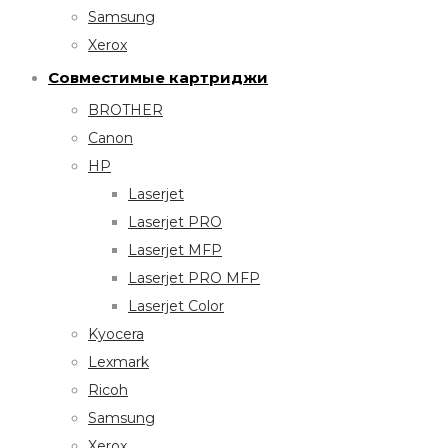
Samsung
Xerox
Совместимые картриджи
BROTHER
Canon
HP
Laserjet
Laserjet PRO
Laserjet MFP
Laserjet PRO MFP
Laserjet Color
Kyocera
Lexmark
Ricoh
Samsung
Xerox