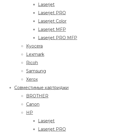
Laserjet
Laserjet PRO
Laserjet Color
Laserjet MFP
Laserjet PRO MFP
Kyocera
Lexmark
Ricoh
Samsung
Xerox
Совместимые картриджи
BROTHER
Canon
HP
Laserjet
Laserjet PRO