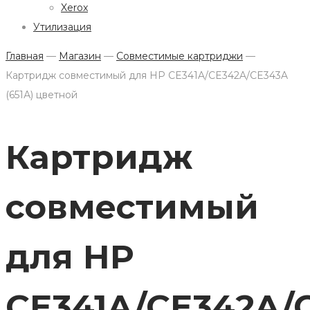
Xerox
Утилизация
Главная
—
Магазин
—
Совместимые картриджи
—
Картридж совместимый для HP CE341A/CE342A/CE343A
(651А) цветной
Картридж
совместимый
для HP
CE341A/CE342A/