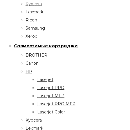
Kyocera
Lexmark
Ricoh
Samsung
Xerox
Совместимые картриджи
BROTHER
Canon
HP
Laserjet
Laserjet PRO
Laserjet MFP
Laserjet PRO MFP
Laserjet Color
Kyocera
Lexmark