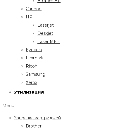
Brother HL
Cannon
HP
Laserjet
Deskjet
Laser MFP
Kyocera
Lexmark
Ricoh
Samsung
Xerox
Утилизация
Menu
Заправка картриджей
Brother