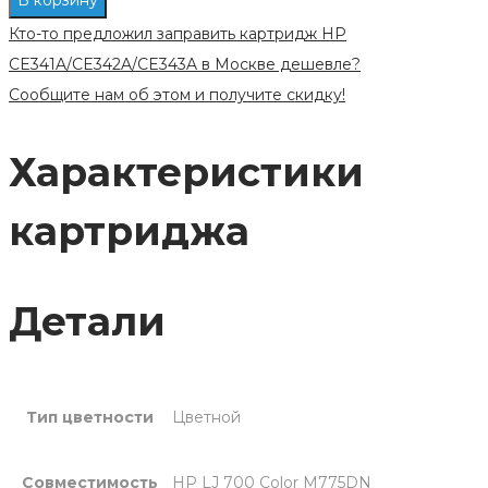
совместимый
Кто-то предложил заправить картридж HP
для
CE341A/CE342A/CE343A в Москве дешевле?
HP
Сообщите нам об этом и получите скидку!
CE341A/CE342A/CE343A
(651А)
Характеристики
цветной
картриджа
Детали
Тип цветности
Цветной
Совместимость
HP LJ 700 Color M775DN