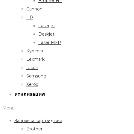
Brother HL
Cannon
HP
Laserjet
Deskjet
Laser MFP
Kyocera
Lexmark
Ricoh
Samsung
Xerox
Утилизация
Menu
Заправка картриджей
Brother