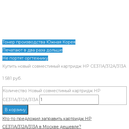
Тонер производства Южная Корея
Печатают в два раза дольше
Не портят оргтехнику
Купить новый совместимый картридж HP CE311A/312A/313A
1 581
руб.
Количество Новый совместимый картридж HP
CE311A/312A/313A
В корзину
Кто-то предложил заправить картридж HP
CE311A/312A/313A в Москве дешевле?