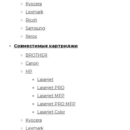
Kyocera
Lexmark
Ricoh
Samsung
Xerox
Совместимые картриджи
BROTHER
Canon
HP
Laserjet
Laserjet PRO
Laserjet MFP
Laserjet PRO MFP
Laserjet Color
Kyocera
Lexmark