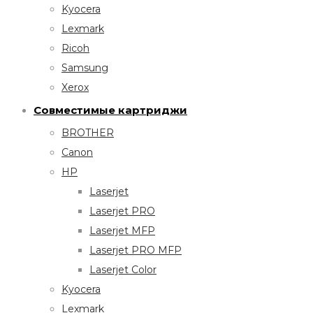
Kyocera
Lexmark
Ricoh
Samsung
Xerox
Совместимые картриджи
BROTHER
Canon
HP
Laserjet
Laserjet PRO
Laserjet MFP
Laserjet PRO MFP
Laserjet Color
Kyocera
Lexmark