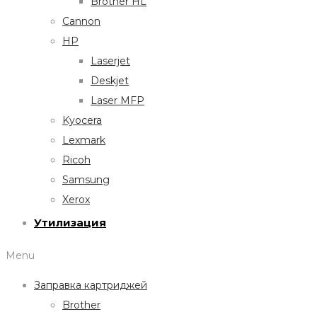
Brother HL
Cannon
HP
Laserjet
Deskjet
Laser MFP
Kyocera
Lexmark
Ricoh
Samsung
Xerox
Утилизация
Menu
Заправка картриджей
Brother