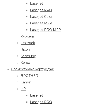
Laserjet
Laserjet PRO
Laserjet Color
Laserjet MFP
Laserjet PRO MFP
Kyocera
Lexmark
Ricoh
Samsung
Xerox
Совместимые картриджи
BROTHER
Canon
HP
Laserjet
Laserjet PRO