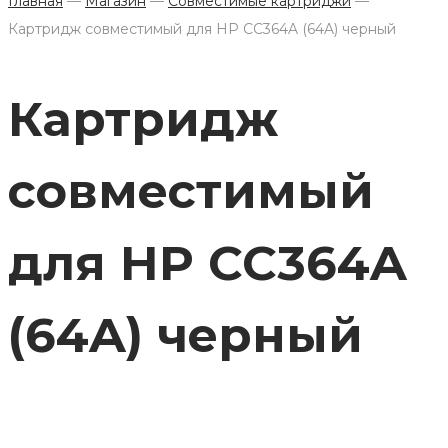
Главная
—
Магазин
—
Совместимые картриджи
—
Картридж совместимый для HP CC364A (64A) черный
Картридж
совместимый
для HP CC364A
(64A) черный