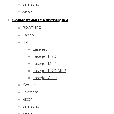
Samsung
Xerox
Совместимые картриджи
BROTHER
Canon
HP
Laserjet
Laserjet PRO
Laserjet MFP
Laserjet PRO MFP
Laserjet Color
Kyocera
Lexmark
Ricoh
Samsung
Xerox