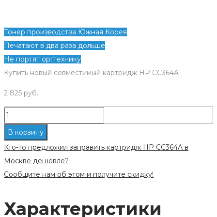
Тонер производства Южная Корея
Печатают в два раза дольше
Не портят оргтехнику
Купить новый совместимый картридж HP CC364A
2 825
руб.
Количество
Картридж
В корзину
совместимый
Кто-то предложил заправить картридж HP CC364A в
для
Москве дешевле?
HP
Сообщите нам об этом и получите скидку!
CC364A
(64A)
Характеристики
черный