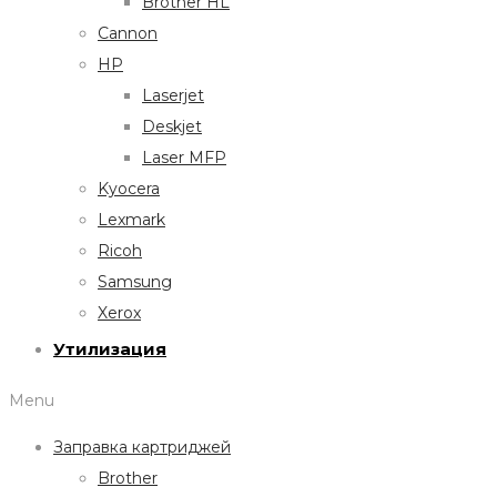
Brother HL
Cannon
HP
Laserjet
Deskjet
Laser MFP
Kyocera
Lexmark
Ricoh
Samsung
Xerox
Утилизация
Menu
Заправка картриджей
Brother