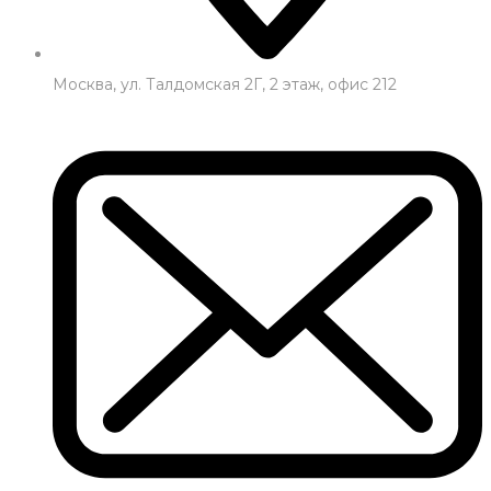
Москва, ул. Талдомская 2Г, 2 этаж, офис 212