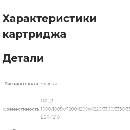
C7115A
(15A)
Характеристики
черный
картриджа
Детали
Тип цветности
Черный
HP LJ
Совместимость
1000/1005w/1200/1200n/1220/3300/3330/
LBP-1210