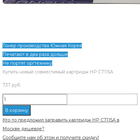
Тонер производства Южная Корея
Печатают в два раза дольше
Не портят оргтехнику
Купить новый совместимый картридж HP C7115A
737
руб.
Количество
Картридж
В корзину
совместимый
Кто-то предложил заправить картридж HP C7115A в
для
Москве дешевле?
HP
Сообщите нам об этом и получите скидку!