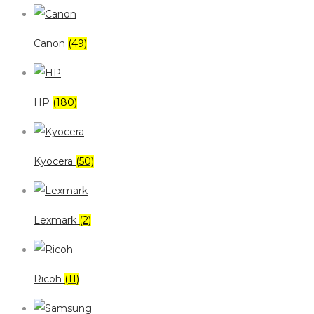
Canon
(49)
HP
(180)
Kyocera
(50)
Lexmark
(2)
Ricoh
(11)