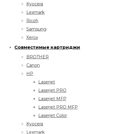
Kyocera
Lexmark
Ricoh
Samsung
Xerox
Совместимые картриджи
BROTHER
Canon
HP
Laserjet
Laserjet PRO
Laserjet MFP
Laserjet PRO MFP
Laserjet Color
Kyocera
Lexmark