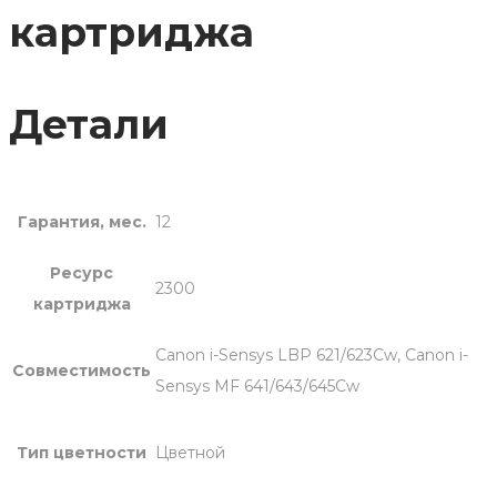
054HC/Cartridge
картриджа
054HY/Cartridge
054HM
цветной
Детали
Гарантия, мес.
12
Ресурс
2300
картриджа
Canon i-Sensys LBP 621/623Cw, Canon i-
Совместимость
Sensys MF 641/643/645Cw
Тип цветности
Цветной