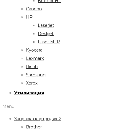
Brother HL
Cannon
HP
Laserjet
Deskjet
Laser MFP
Kyocera
Lexmark
Ricoh
Samsung
Xerox
Утилизация
Menu
Заправка картриджей
Brother