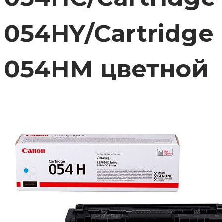
054HY/Cartridge
054HM цветной