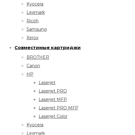
Kyocera
Lexmark
Ricoh
Samsung
Xerox
Совместимые картриджи
BROTHER
Canon
HP
Laserjet
Laserjet PRO
Laserjet MFP
Laserjet PRO MFP
Laserjet Color
Kyocera
Lexmark