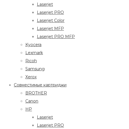
Laserjet
Laserjet PRO
Laserjet Color
Laserjet MFP
Laserjet PRO MFP
Kyocera
Lexmark
Ricoh
Samsung
Xerox
Совместимые картриджи
BROTHER
Canon
HP
Laserjet
Laserjet PRO