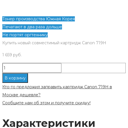
Тонер производства Южная Корея
Печатают в два раза дольше
Не портят оргтехнику
Купить новый совместимый картридж Canon 719H
1 659
руб.
Количество
Новый
В корзину
совместимый
Кто-то предложил заправить картридж Canon 719H в
картридж
Москве дешевле?
Canon
Сообщите нам об этом и получите скидку!
719H
Характеристики