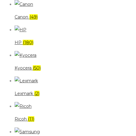
Canon
(49)
HP
(180)
Kyocera
(50)
Lexmark
(2)
Ricoh
(11)