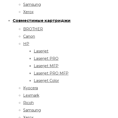
Samsung
Xerox
Совместимые картриджи
BROTHER
Canon
HP
Laserjet
Laserjet PRO
Laserjet MFP
Laserjet PRO MFP
Laserjet Color
Kyocera
Lexmark
Ricoh
Samsung
Xerox