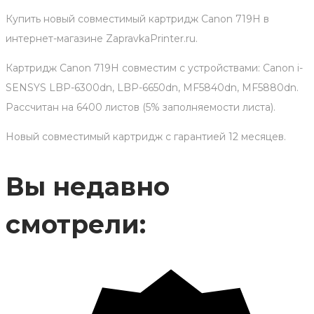
Купить новый совместимый картридж Canon 719H в
интернет-магазине ZapravkaPrinter.ru.
Картридж Canon 719H совместим с устройствами: Canon i-
SENSYS LBP-6300dn, LBP-6650dn, MF5840dn, MF5880dn.
Рассчитан на 6400 листов (5% заполняемости листа).
Новый совместимый картридж с гарантией 12 месяцев.
Вы недавно
смотрели: