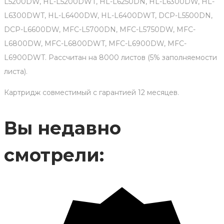
L5200DW, HL-L5200DWT, HL-L6250DN, HL-L6300DW, HL-
L6300DWT, HL-L6400DW, HL-L6400DWT, DCP-L5500DN,
DCP-L6600DW, MFC-L5700DN, MFC-L5750DW, MFC-
L6800DW, MFC-L6800DWT, MFC-L6900DW, MFC-
L6900DWT. Рассчитан на 8000 листов (5% заполняемости
листа).
Картридж совместимый с гарантией 12 месяцев.
Вы недавно
смотрели: