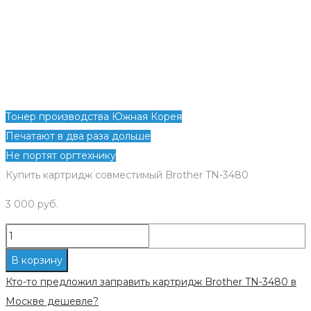
Тонер производства Южная Корея
Печатают в два раза дольше
Не портят оргтехнику
Купить картридж совместимый Brother TN-3480
3 000
руб.
Количество
Картридж
В корзину
совместимый
Кто-то предложил заправить картридж Brother TN-3480 в
Brother
Москве дешевле?
TN-