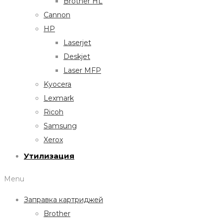
Brother HL
Cannon
HP
Laserjet
Deskjet
Laser MFP
Kyocera
Lexmark
Ricoh
Samsung
Xerox
Утилизация
Menu
Заправка картриджей
Brother