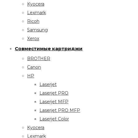
Kyocera
Lexmark
Ricoh
Samsung
Xerox
Совместимые картриджи
BROTHER
Canon
HP
Laserjet
Laserjet PRO
Laserjet MFP
Laserjet PRO MFP
Laserjet Color
Kyocera
Lexmark