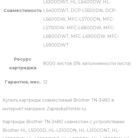
L6300DWT, HL-L6400DW, HL-
Совместимость
L6400DWT, DCP-L5500DN, DCP-
L6600DW, MFC-L5700DN, MFC-
L5750DW, MFC-L6800DW, MFC-
L6800DWT, MFC-L6900DW, MFC-
L6900DWT
Ресурс
8000 листов (5% заполняемости листа)
картриджа
Гарантия, мес.
12
Купить картридж совместимый Brother TN-3480 в
интернет-магазине ZapravkaPrinter.ru.
Картридж Brother TN-3480 совместим с устройствами:
Brother HL-L5000D, HL-L5100DN, HL-L5100DNT, HL-