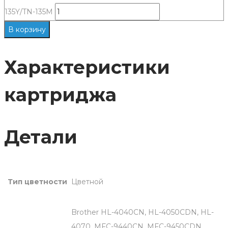
135Y/TN-135M
В корзину
Характеристики
картриджа
Детали
Тип цветности
Цветной
Brother HL-4040CN, HL-4050CDN, HL-
4070, MFC-9440CN, MFC-9450CDN,