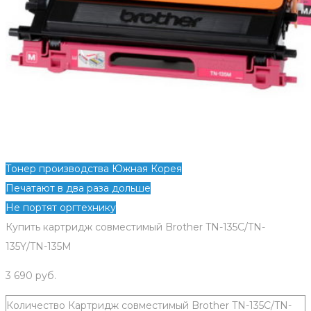
Тонер производства Южная Корея
Печатают в два раза дольше
Не портят оргтехнику
Купить картридж совместимый Brother TN-135C/TN-
135Y/TN-135M
3 690
руб.
Количество Картридж совместимый Brother TN-135C/TN-