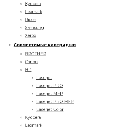
Kyocera
Lexmark
Ricoh
Samsung
Xerox
Совместимые картриджи
BROTHER
Canon
HP
Laserjet
Laserjet PRO
Laserjet MFP
Laserjet PRO MFP
Laserjet Color
Kyocera
Lexmark