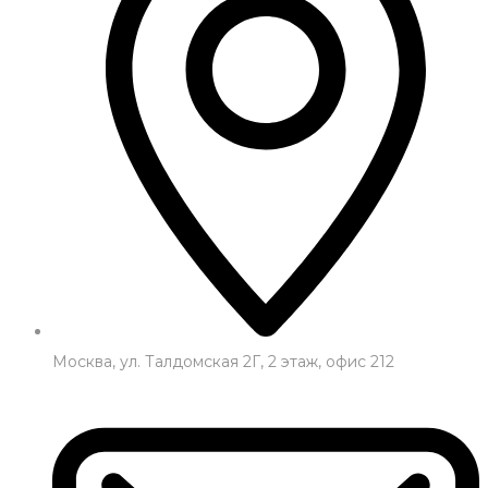
Москва, ул. Талдомская 2Г, 2 этаж, офис 212