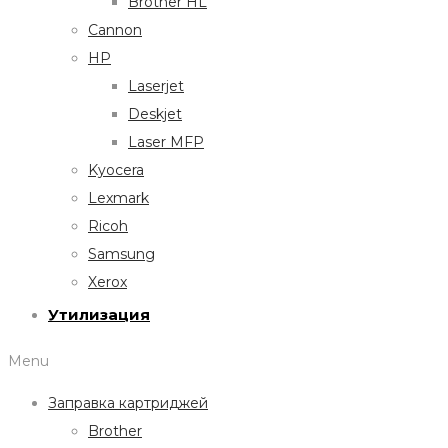
Brother HL
Cannon
HP
Laserjet
Deskjet
Laser MFP
Kyocera
Lexmark
Ricoh
Samsung
Xerox
Утилизация
Menu
Заправка картриджей
Brother