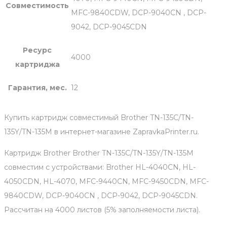
Совместимость
MFC-9840CDW, DCP-9040CN , DCP-
9042, DCP-9045CDN
Ресурс
4000
картриджа
Гарантия, мес.
12
Купить картридж совместимый Brother TN-135C/TN-
135Y/TN-135M в интернет-магазине ZapravkaPrinter.ru.
Картридж Brother Brother TN-135C/TN-135Y/TN-135M
совместим с устройствами: Brother HL-4040CN, HL-
4050CDN, HL-4070, MFC-9440CN, MFC-9450CDN, MFC-
9840CDW, DCP-9040CN , DCP-9042, DCP-9045CDN.
Рассчитан на 4000 листов (5% заполняемости листа).