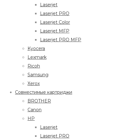
Laserjet
Laserjet PRO
Laserjet Color
Laserjet MFP
Laserjet PRO MFP
Kyocera
Lexmark
Ricoh
Samsung
Xerox
Совместимые картриджи
BROTHER
Canon
HP
Laserjet
Laserjet PRO