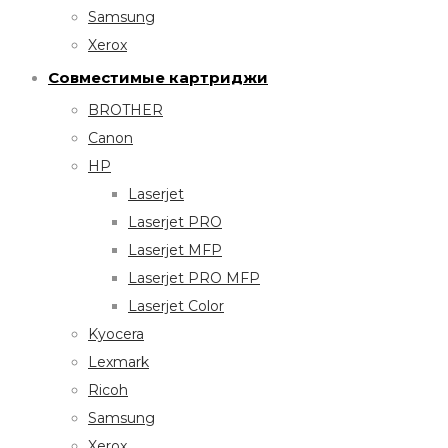
Samsung
Xerox
Совместимые картриджи
BROTHER
Canon
HP
Laserjet
Laserjet PRO
Laserjet MFP
Laserjet PRO MFP
Laserjet Color
Kyocera
Lexmark
Ricoh
Samsung
Xerox