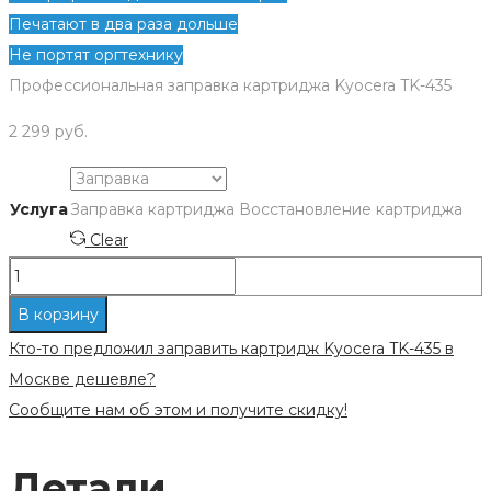
Печатают в два раза дольше
Не портят оргтехнику
Профессиональная заправка картриджа Kyocera TK-435
2 299
руб.
Услуга
Заправка картриджа
Восстановление картриджа
Clear
Количество
Заправка
В корзину
картриджа
Кто-то предложил заправить картридж Kyocera TK-435 в
Kyocera
Москве дешевле?
TK-
Сообщите нам об этом и получите скидку!
435
Детали